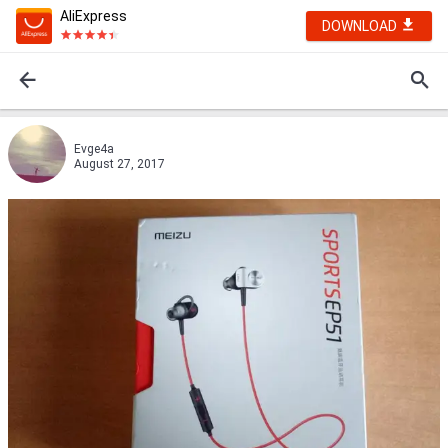
AliExpress
DOWNLOAD
Evge4a
August 27, 2017