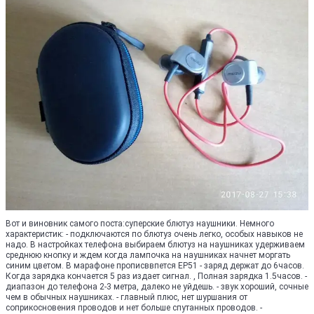
Вот и виновник самого поста:суперские блютуз наушники. Немного
характеристик: - подключаются по блютуз очень легко, особых навыков не
надо. В настройках телефона выбираем блютуз на наушниках удерживаем
среднюю кнопку и ждем когда лампочка на наушниках начнет моргать
синим цветом. В марафоне прописввпется EP51 - заряд держат до 6часов.
Когда зарядка кончается 5 раз издает сигнал. , Полная зарядка 1.5часов. -
диапазон до телефона 2-3 метра, далеко не уйдешь. - звук хороший, сочные
чем в обычных наушниках. - главный плюс, нет шуршания от
соприкосновения проводов и нет больше спутанных проводов. -