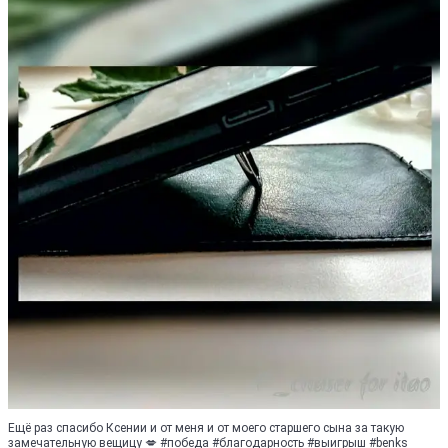
Ещё раз спасибо Ксении и от меня и от моего старшего сына за такую
замечательную вещицу 💋 #победа #благодарность #выигрыш #benks