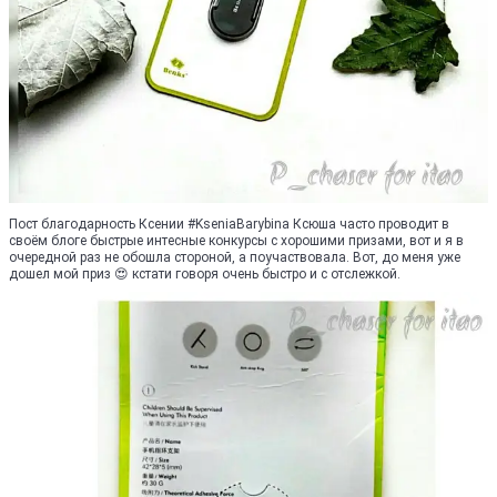
Пост благодарность Ксении #KseniaBarybina Ксюша часто проводит в
своём блоге быстрые интесные конкурсы с хорошими призами, вот и я в
очередной раз не обошла стороной, а поучаствовала. Вот, до меня уже
дошел мой приз 😍 кстати говоря очень быстро и с отслежкой.