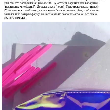
ним, так что полюбился он нам обеим. Ну, а теперь о фактах, как говорится :
"предъявите мне факты!" -Достака месяц (норм) -Трек отслеживался (плюс)
-Упаковка- почтовый пакет, а в сам пенал была вставлена губка, чтобы он не
помялся и не потерял форму, но честно это не особо помогло, он все равно
немного помялся.