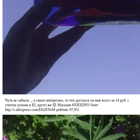
Чуть не забыла..., а самое интересное, то что достался он мне всего за 14 руб. с
учетом купона в $2, круто же 😊 Магазин #XIEEEPO Store
http://s.aliexpress.com/Ebi2ENrM рейтинг 97,6%