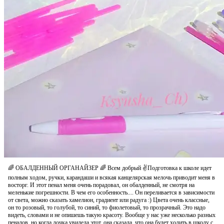
🌈 ОБАЛДЕННЫЙ ОРГАНАЙЗЕР 🌈 Всем добрый ✌Подготовка к школе идет
полным ходом, ручки, карандаши и всякая канцелярская мелочь приводит меня в
восторг. И этот пенал меня очень порадовал, он обалденный, не смотря на
меленькие погрешности. В чем его особенность.... Он переливается в зависимости
от света, можно сказать хамелион, градиент или радуга :) Цвета очень классные,
он то розовый, то голубой, то синий, то фиолетовый, то прозрачный. Это надо
видеть, словами и не опишешь такую красоту. Вообще у нас уже несколько разных
пеналов, но когда дочка увидела этот, она сказала, что она будет ходить в школу с