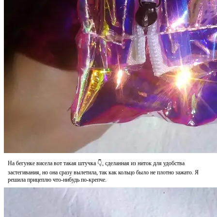
На бегунке висела вот такая штучка 👇, сделанная из ниток для удобства
застегивания, но она сразу вылетила, так как кольцо было не плотно зажато. Я
решила прицеплю что-нибудь по-крепче.