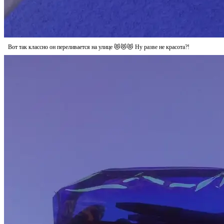
Вот так классно он переливается на улице 😻😻😻 Ну разве не красота?!