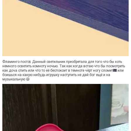
Фламинго пост🎀 Данный светильник преобретала для того что бы хоть
немного осветить комноту ночью. Так как когда встаю что бы посмотреть
как доча спить или что то её беспокоит в темноте чёрт ногу сломит🌃 или
боишься на какую нибудь игрушку наступить не дай бог ещё и на
музыкальную 😆