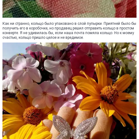
Как ни странно, кольцо было упаковано в слой пупырки. Приятней было бы
получить его в коробочке, но продавец решил отправить кольцо в простом
конверте. Я не удивилась бы, если наша почта помяла кольцо. Но к моему
счастью, кольцо пришло целое и не вредимое.