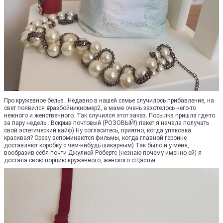
Про кружевное белье.. Недавно в нашей семье случилось прибавление, на
свет появился #разбойникномер2, а маме очень захотелось чего-то
нежного и женственного. Так случился этот заказ. Посылка пришла где-то
за пару недель.. Вскрыв почтовый (РОЗОВЫЙ!) пакет я начала получать
свой эстетический кайф) Ну согласитесь, приятно, когда упаковка
красивая? Сразу вспоминаются фильмы, когда главной героине
доставляют коробку с чем-нибудь шикарным) Так было и у меня,
вообразив себя почти Джулией Робертс (незнаю почему именно ей) я
достала свою порцию кружевного, женского сЩастья..