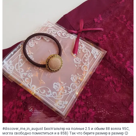
#discover_me_in_august Бюстгальтер на полные 2.5 и обьем 88 взяла 95С,
могла свободно поместиться и в 85В) Так что берите размер в размер 😉