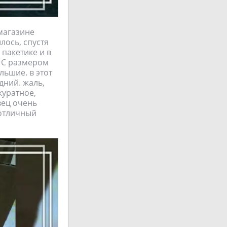
 магазине
лось, спустя
пакетике и в
. С размером
льшие. в этот
дний. жаль,
куратное,
вец очень
 отличный