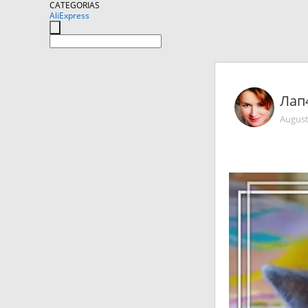
CATEGORIAS
AliExpress
Лап
August