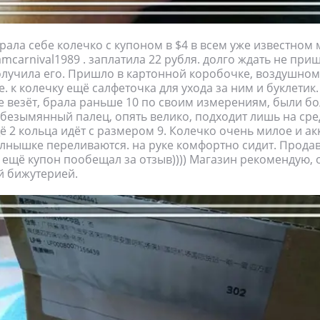
брала себе колечко с купоном в $4 в всем уже известном
mcarnival1989 . заплатила 22 рубля. долго ждать не приш
олучила его. Пришло в картонной коробочке, воздушном 
е. к колечку ещё салфеточка для ухода за ним и буклетик
е везёт, брала раньше 10 по своим измерениям, были бо
а безымянный палец, опять велико, подходит лишь на сре
ё 2 кольца идёт с размером 9. Колечко очень милое и ак
лнышке переливаются. на руке комфортно сидит. Прода
ещё купон пообещал за отзыв)))) Магазин рекомендую,
й бижутерией.