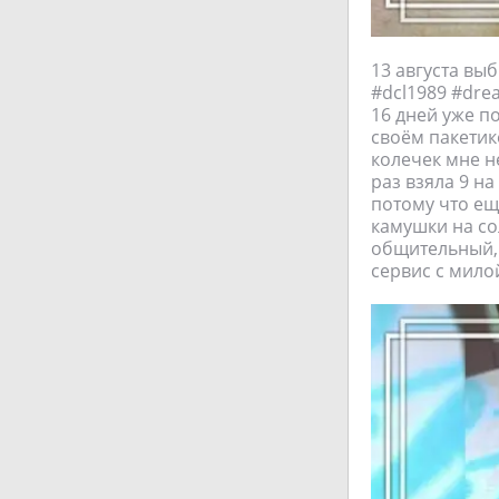
13 августа вы
#dcl1989 #drea
16 дней уже п
своём пакетик
колечек мне н
раз взяла 9 н
потому что ещ
камушки на со
общительный, 
сервис с мило