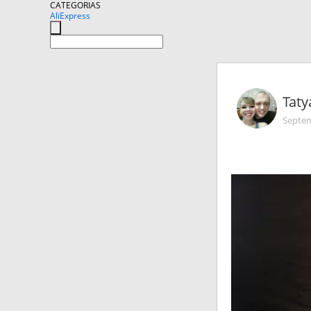
CATEGORIAS
AliExpress
Tat
Septem