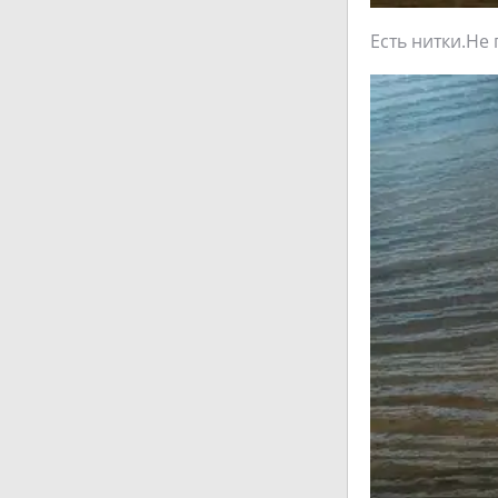
Есть нитки.Не