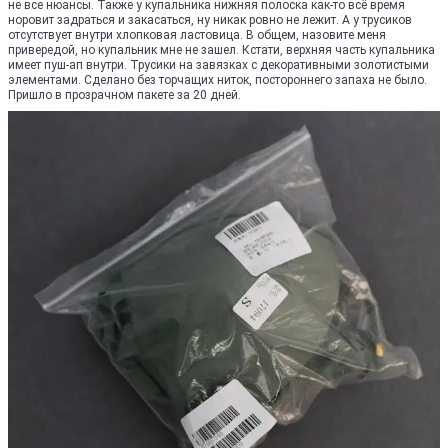
не все нюансы. Также у купальника нижняя полоска как-то всё время
норовит задраться и закасаться, ну никак ровно не лежит. А у трусиков
отсутствует внутри хлопковая ластовица. В общем, назовите меня
привередой, но купальник мне не зашел. Кстати, верхняя часть купальника
имеет пуш-ап внутри. Трусики на завязках с декоративными золотистыми
элементами. Сделано без торчащих ниток, постороннего запаха не было.
Пришло в прозрачном пакете за 20 дней.