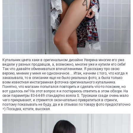
Купальник цвета хаки в оригинальном дизайне Уверена многие его уже
видели у разных продавцов, а, возможно, многие уже и купили его себе!
Так что давайте обмениваться впечатлениями. Я расскажу про свою
версию, мнение у меня не однозначное.... Итак, начнем с того, что когда я
заказывала, то в описании еще не было реальных фото, а была только
всем известная инстаграмная фоточка оригинального купальника.
Понятно, что магазин попытался повторить и сделать что-то похожее, но
вот удалось ли? На этот вопрос я и постараюсь ответить в этом обзоре. На
свои параметры 83-64-89 стандартно взяла S. Трусишки сзади очень мало
чего прикрывают, и стремятся окончательно превратиться в стринги,
поэтому показывать не буду, да и в отзывах по товару фото предостаточно
=) Посадка, кстати, высокая.