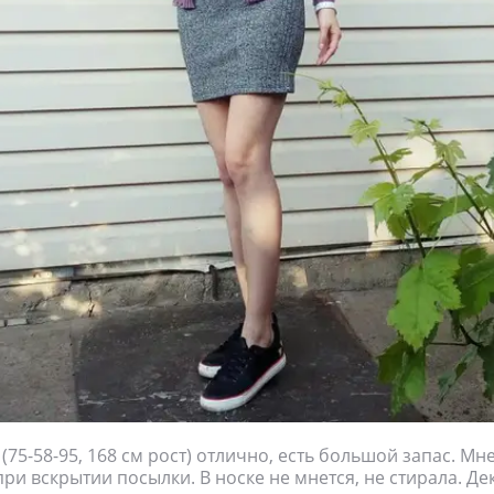
75-58-95, 168 см рост) отлично, есть большой запас. Мн
ри вскрытии посылки. В носке не мнется, не стирала. Де