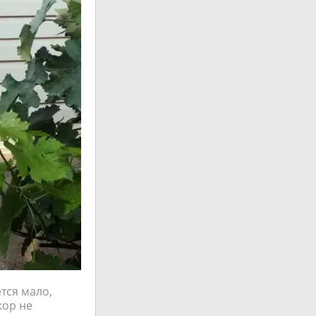
ется мало,
кор не