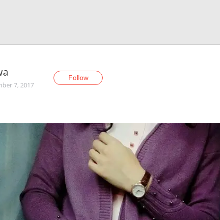
wа
Follow
ber 7, 2017