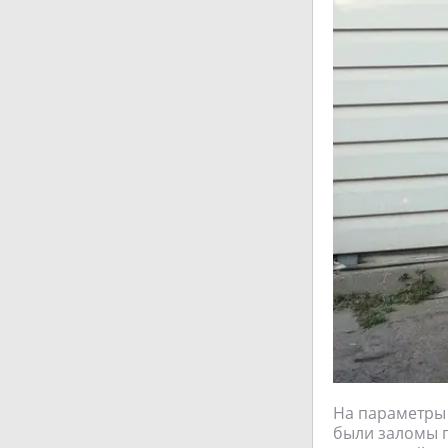
На параметры (
были заломы п