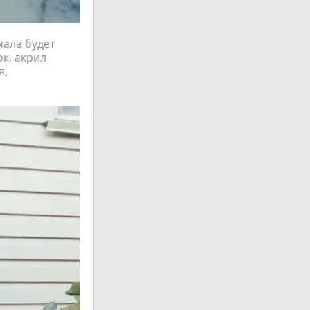
мала будет
ок, акрил
я,