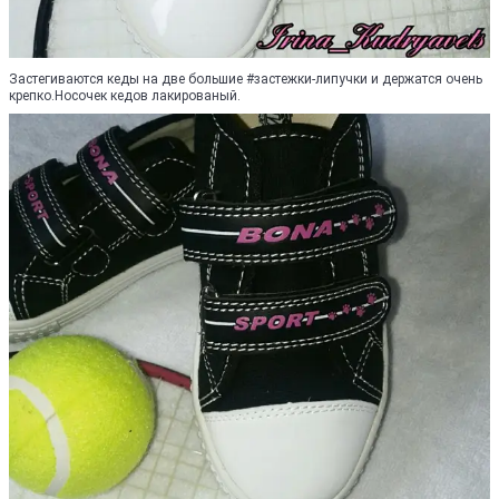
Застегиваются кеды на две большие #застежки-липучки и держатся очень
крепко.Носочек кедов лакированый.