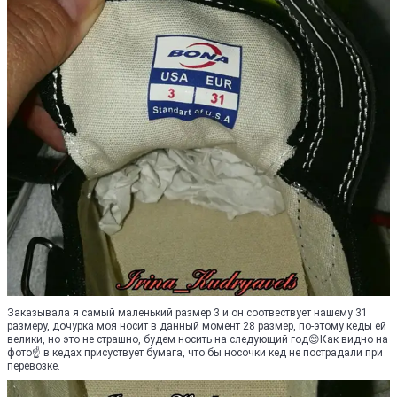
Заказывала я самый маленький размер 3 и он соотвествует нашему 31
размеру, дочурка моя носит в данный момент 28 размер, по-этому кеды ей
велики, но это не страшно, будем носить на следующий год😊Как видно на
фото☝ в кедах присуствует бумага, что бы носочки кед не пострадали при
перевозке.