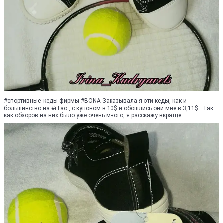
#спортивные_кеды фирмы #BONA Заказывала я эти кеды, как и
большинство на #iTao , с купоном в 10$ и обошлись они мне в 3,11$ . Так
как обзоров на них было уже очень много, я расскажу вкратце ...