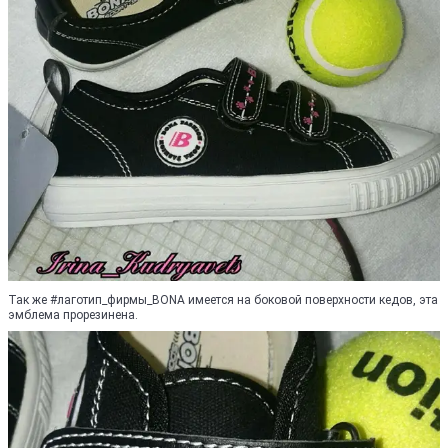
Так же #лаготип_фирмы_BONA имеется на боковой поверхности кедов, эта
эмблема прорезинена.