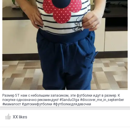
Размер 5T нам с небольшим запасиком, эти футболки идут в размер. К
покупке однозначно рекомендую! #SanduOlga #discover_me_in_september
#мамапост #детскиефутболки #футболкидлядевочки
XX likes