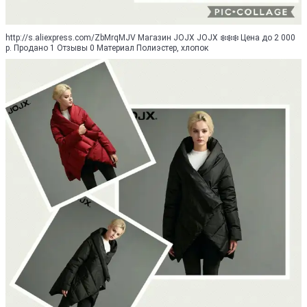
http://s.aliexpress.com/ZbMrqMJV Магазин JOJX JOJX ❄️❄️❄️ Цена до 2 000
р. Продано 1 Отзывы 0 Материал Полиэстер, хлопок