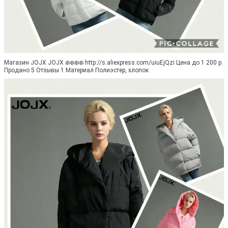
Магазин JOJX JOJX ❄️❄️❄️❄️ http://s.aliexpress.com/uiuEjQzi Цена до 1 200 р.
Продано 5 Отзывы 1 Материал Полиэстер, хлопок