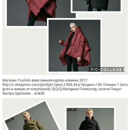
Магазин Yvyvlolo ❄️❄️❄️ зимняя куртка новинка 2017
http://s.aliexpress.com/jqmEjAri Цена 2 888,44 р Продано 185 Отзывы 1 (есть
фото в живую от покупателя) 🤔🤔🤔 Материал Полиэстер, хлопок Пишут -
быстро прислали... 🛫🛬💌