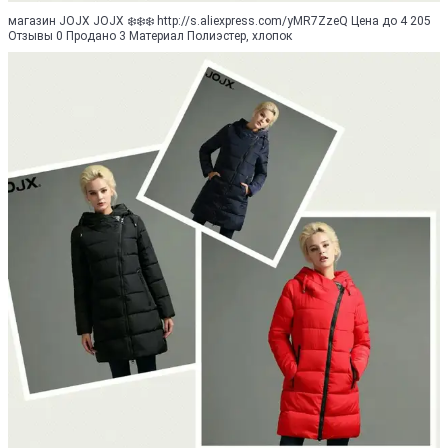
магазин JOJX JOJX ❄️❄️❄️ http://s.aliexpress.com/yMR7ZzeQ Цена до 4 205
Отзывы 0 Продано 3 Материал Полиэстер, хлопок