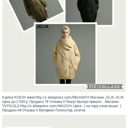
Куртка КОКОН ❄️❄️❄️ http://s.aliexpress.com/RBvm6FvY Магазин JOJX JOJX
Цена до 2 500 р. Продано 78 Отзывы 6 Пишут быстро пришло... Магазин
YVYVLOLO http://s.aliexpress.com/rMrUZvYv Цена - ( на пару сотен выше...)
Продано 44 Отзывы 5 Материал Полиэстер, хлопок