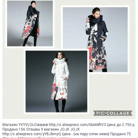
Магазин YVYVLOLO❄️❄️❄️❄️ http://s.aliexpress.com/6biANRV3 Цена до 2 750 р.
Продано 156 Отзывы 9 магазин JOJX JOJX
http://s.aliexpress.com/yYBJbmyQ Цена - (на пару сотен ниже) Продано 75