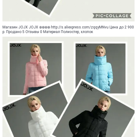
Магазин JOJX JOJX ❄️❄️❄️❄️ http://s.aliexpress.com/zqqyMNvu Цена до 2 900
р. Продано 5 Отзывы 0 Материал Полиэстер, хлопок