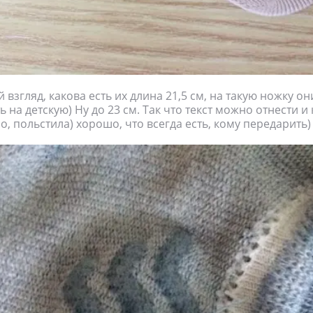
 взгляд, какова есть их длина 21,5 см, на такую ножку он
ь на детскую) Ну до 23 см. Так что текст можно отнести и
о, польстила) хорошо, что всегда есть, кому передарить)