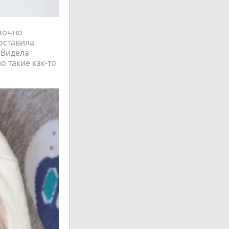
аточно
 оставила
 Видела
о такие как-то