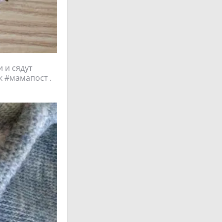
и и сядут
 к #мамапост .