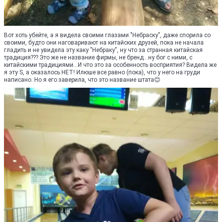
Вот хоть убейте, а я видела своими глазами "Небраску", даже спорила со
своими, будто они наговаривают на китайских друзей, пока не начала
гладить и не увидела эту каку "Небраку", ну что за странная китайская
традиция??? Это же не название фирмы, не бренд...ну бог с ними, с
китайскими традициями...И что это за особенность восприятия? Видела же
я эту S, а оказалось НЕТ! Илюше все равно (пока), что у него на груди
написано. Но я его заверила, что это название штата😊