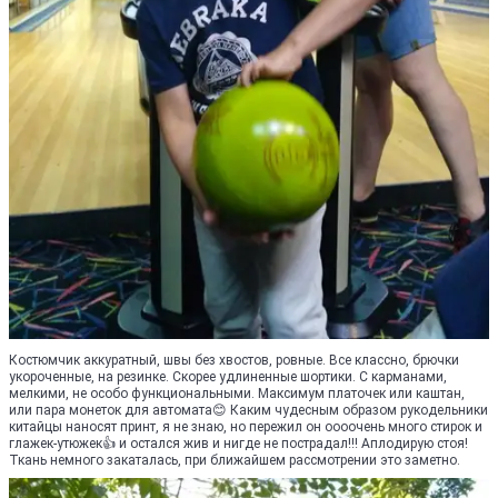
Костюмчик аккуратный, швы без хвостов, ровные. Все классно, брючки
укороченные, на резинке. Скорее удлиненные шортики. С карманами,
мелкими, не особо функциональными. Максимум платочек или каштан,
или пара монеток для автомата😊 Каким чудесным образом рукодельники
китайцы наносят принт, я не знаю, но пережил он оооочень много стирок и
глажек-утюжек👍 и остался жив и нигде не пострадал!!! Аплодирую стоя!
Ткань немного закаталась, при ближайшем рассмотрении это заметно.