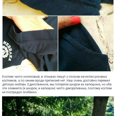
Костюм чисто хлопковый, в отзывах пишут о плохом качестве розовых
костюмов, а по синим вроде претензий нет. Наш очень достойно пережил
детскую любовь. Единственное, мы потеряли шнурок из капюшона, но оба
эти элемента (и шнурок, и капюшон) чисто декоративные, поэтому костюм
не пострадал особенно.