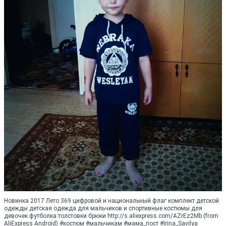
Новинка 2017 Лето 369 цифровой и национальный флаг комплект детской
одежды детская одежда для мальчиков и спортивные костюмы для
девочек футболка толстовки брюки http://s.aliexpress.com/AZrEz2Mb (from
AliExpress Android) #костюм #мальчикам #мама_пост #Irina_Savilya