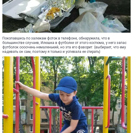
Покопавшись по залежам фоток в телефоне, обнаружила, что в
большинстве случаев, Илюшка в футболке от этого костюма, у него запас
футболок оооочень немаленький, но эта его фаворит. (выбирает, что ему
надевать он сам, поэтому я только и успевала ее стирать)