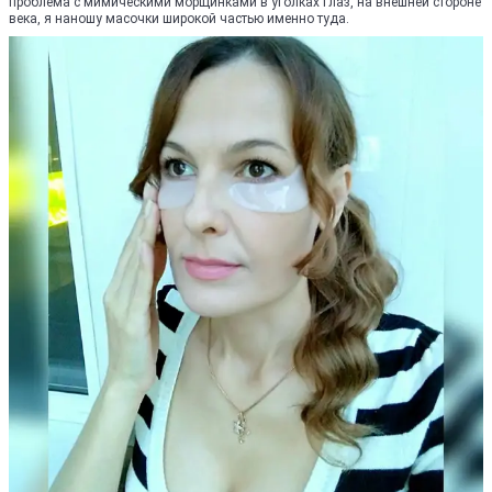
проблема с мимическими морщинками в уголках глаз, на внешней стороне
века, я наношу масочки широкой частью именно туда.