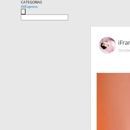
CATEGORIAS
AliExpress
iFra
Octobe