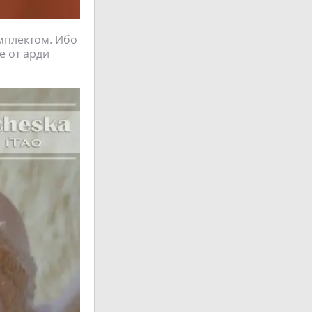
омплектом. Ибо
е от арди