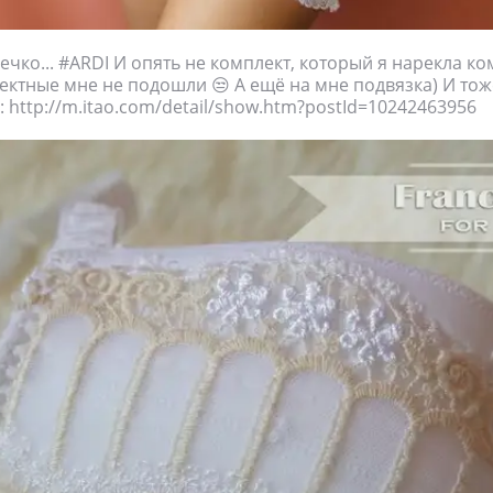
ечко... #ARDI И опять не комплект, который я нарекла к
ектные мне не подошли 😒 А ещё на мне подвязка) И тож
: http://m.itao.com/detail/show.htm?postId=10242463956