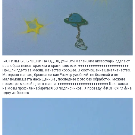
•▪•СТИЛЬНЫЕ БРОШКИ НА ОДЕЖДУ•▪• Эти маленькие аксессуары сделают
ваш образ неповторимым и оригинальным. ●●●●●●●●●●●●●●●●●●●●●●●●
Пришли где-то за месяц. Качество хорошее. В соотношение цена=качество.
Материал железо, брошки легкие.Размер удобный: не большой и не
маленький.Цвета насыщенные , последнее фото без обработки, можете
посмотреть какой цвет в жизни. ●●●●●●●●●●●●●●●●●●●●●●●● Как только
на моем профиле набирёться 50 подписчиков , я проведу 🔝КОНКУРС 🔝на
одну из брошек.