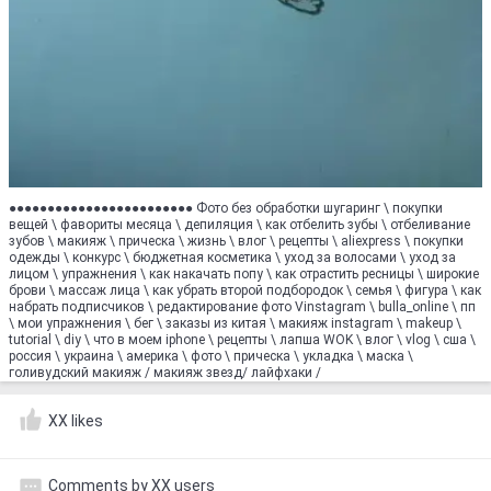
●●●●●●●●●●●●●●●●●●●●●●●● Фото без обработки шугаринг \ покупки
вещей \ фавориты месяца \ депиляция \ как отбелить зубы \ отбеливание
зубов \ макияж \ прическа \ жизнь \ влог \ рецепты \ aliexpress \ покупки
одежды \ конкурс \ бюджетная косметика \ уход за волосами \ уход за
лицом \ упражнения \ как накачать попу \ как отрастить ресницы \ широкие
брови \ массаж лица \ как убрать второй подбородок \ семья \ фигура \ как
набрать подписчиков \ редактирование фото Vinstagram \ bulla_online \ пп
\ мои упражнения \ бег \ заказы из китая \ макияж instagram \ makeup \
tutorial \ diy \ что в моем iphone \ рецепты \ лапша WOK \ влог \ vlog \ сша \
россия \ украина \ америка \ фото \ прическа \ укладка \ маска \
голивудский макияж / макияж звезд/ лайфхаки /
XX likes
Comments by XX users