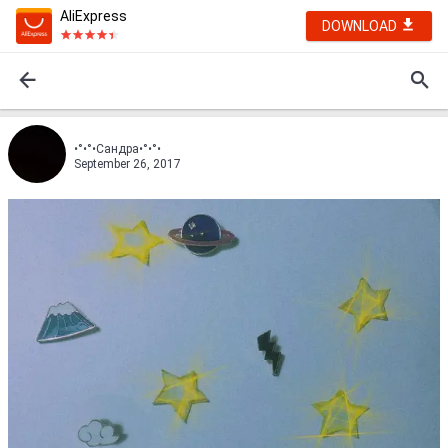
AliExpress
DOWNLOAD
•°•°•Сандра•°•°•
September 26, 2017