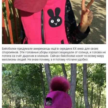
Бейсболки придумали американцы ещё в серединe XX века для своих
спорсменов. Эти головные уборы хорошо защищали от солнца, и голова не
потела за счёт дырочек в клиньях. Сейчас бейсболки носят по всему миру
миллионы людей. Не знаю почему, а я потому что мне удобно.