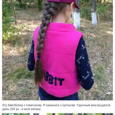
Эту бейсболку с помпоном, Я заказала с купоном. Удачный мне выдался
день 200 рэ - и моя кепень.