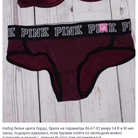
Набор белья цвета бордо, брала на параметры 86-67-92 вверх 34 В и М низ
трусы, подошло идеально, если трусики хотите по свободнее можно
попросить и размер L, пришел быстро,трек отслеживался