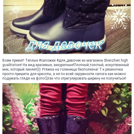
Всем привет! Теплые #сапожки #для_девочек из магазина Shenzhen high
gualitistore! На вид красивые, аккуратные!Плотный,толстый, искуственный
мех, который линяет))) Утяжка на голинище бесполезна! Т.к резиночка
просто пришита для красоты, а не по всей окружности сапога как можно
подумать глядя на фото🤔так что отрегулировать ширину не получиться!