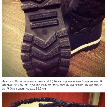
На стопу 20 см. заказала размер 4.5 ( 36 на подошве) нам большеваты. 💗
Стелька 22.5 см. 💗Подошва 24.5 см. 💗Высота 32 см. 💗Окр. щиколотки 29
см. 💗Окр. голени сверху 36.5 см