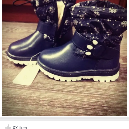
XX likes