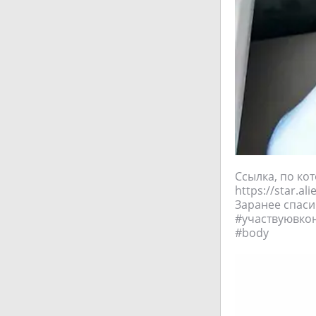
Ссылка, по ко
https://star.a
Заранее спасиб
#участвуювкон
#body