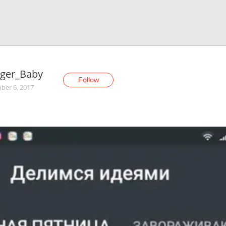
gger_Baby
Follow
er 6, 2017