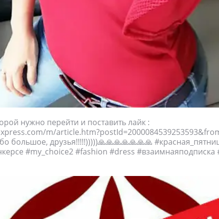
торой нужно перейти и поставить лайк :
liexpress.com/m/article.htm?postId=2000084539253593&fr
о большое, друзья!!!!!)))))🙏🙏🙏🙏🙏🙏🙏 #красная_пятн
керсе #my_choice2 #fashion #dress #взаимнаяподписка 