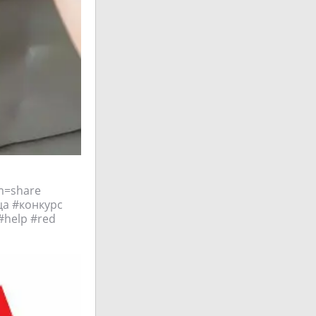
om=share
ица #конкурс
#help #red