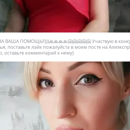
ВАША ПОМОЩЬ!!)))🙏🙏🙏🙏🤗🤗🤗🤗🤗 Участвую в конк
ья, поставьте лайк пожалуйста в моем посте на Алиэкспр
о, оставьте комментарий к нему)