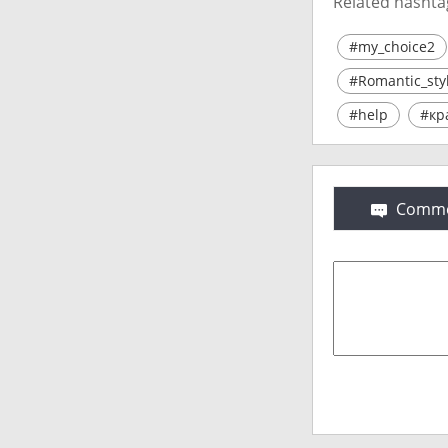
Related hashta
#my_choice2
#Romantic_sty
#help
#кр
Comme