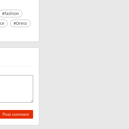
#fashion
се
#Dress
Post comment