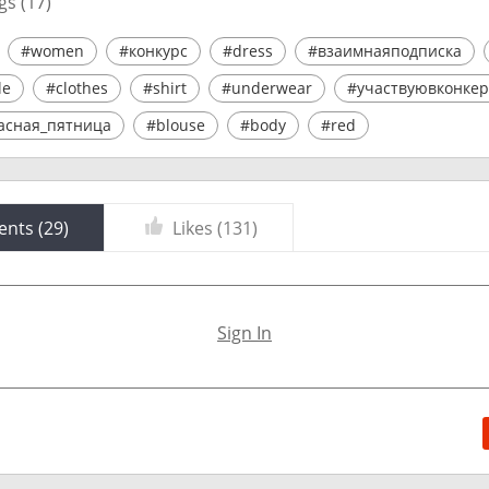
gs (
17
)
#women
#конкурс
#dress
#взаимнаяподписка
le
#clothes
#shirt
#underwear
#участвуювконкер
асная_пятница
#blouse
#body
#red
nts (
29
)
Likes (
131
)
Sign In