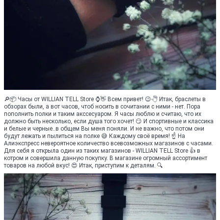
🔎📦 Часы от WILLIAN TELL Store ⌚👋 Всем привет! 😉🖑 Итак, браслеты в
обзорах были, а вот часов, чтоб носить в сочитании с ними - нет. Пора
пополнить полки и таким акссесуаром. Я часы люблю и считаю, что их
должно быть несколько, если душа того хочет! 😏 И спортивные и классика
и белые и черные..в общем Вы меня поняли. И не важно, что потом они
будут лежать и пылиться на полке 😅 Каждому своё время! ☝ На
Алиэкспресс невероятное количество всевозможных магазинов с часами.
Для себя я открыла один из таких магазинов - WILLIAN TELL Store 👍 в
котром и совершила данную покупку. В магазине огромный ассортимент
товаров на любой вкус! 😍 Итак, приступим к деталям. 🔍