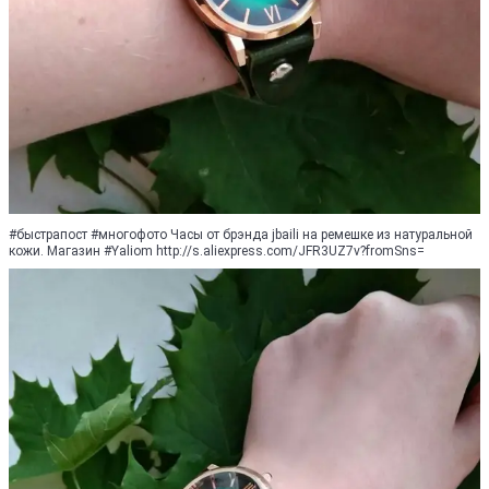
#быстрапост #многофото Часы от брэнда jbaili на ремешке из натуральной
кожи. Магазин #Yaliom http://s.aliexpress.com/JFR3UZ7v?fromSns=