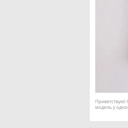
Приветствую! 
модель у одног