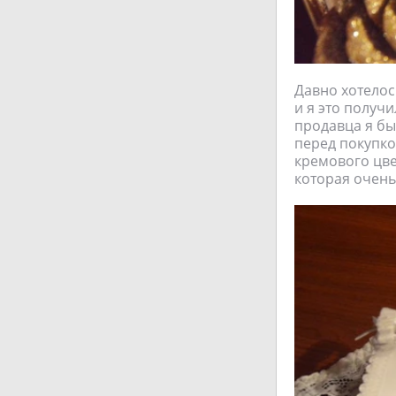
Давно хотелос
и я это получ
продавца я бы
перед покупко
кремового цве
которая очень 