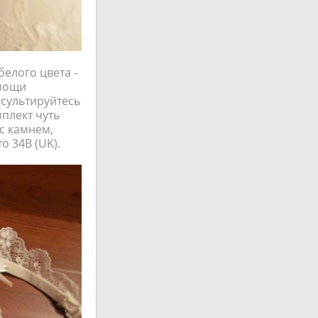
елого цвета -
омощи
нсультируйтесь
плект чуть
с камнем,
о 34В (UK).