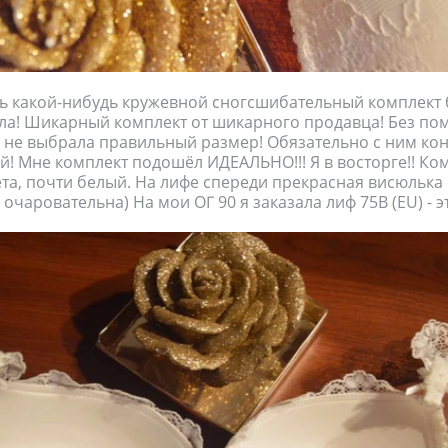
ь какой-нибудь кружевной сногсшибательный комплект б
ила! Шикарный комплект от шикарного продавца! Без п
 не выбрала правильный размер! Обязательно с ним ко
й! Мне комплект подошёл ИДЕАЛЬНО!!! Я в восторге!! Ком
та, почти белый. На лифе спереди прекрасная висюлька 
очаровательна) На мои ОГ 90 я заказала лиф 75В (ЕU) - эт