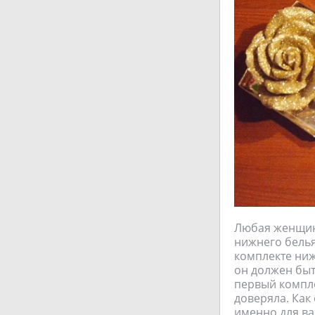
Любая женщина
нижнего бель
комплекте нижн
он должен быт
первый компле
доверяла. Как 
именно для вас