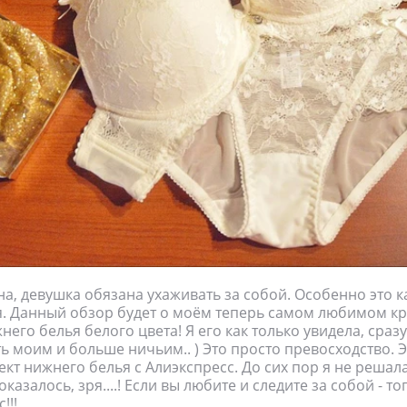
, девушка обязана ухаживать за собой. Особенно это к
я. Данный обзор будет о моём теперь самом любимом к
его белья белого цвета! Я его как только увидела, сразу
ь моим и больше ничьим.. ) Это просто превосходство. 
кт нижнего белья с Алиэкспресс. До сих пор я не решала
оказалось, зря....! Если вы любите и следите за собой - то
!!!