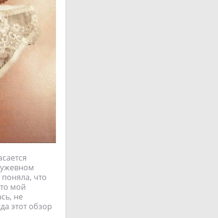
асается
ружевном
 поняла, что
Это мой
сь, не
гда этот обзор