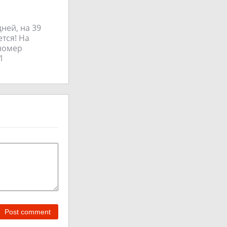
ней, на 39
тся! На
 номер
1
Post comment