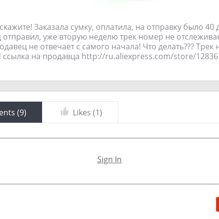
кажите! Заказала сумку, оплатила, на отправку было 40 д
 отправил, уже вторую неделю трек номер не отслеживае
давец не отвечает с самого начала! Что делать??? Трек
ссылка на продавца http://ru.aliexpress.com/store/12836
nts (
9
)
Likes (
1
)
Sign In