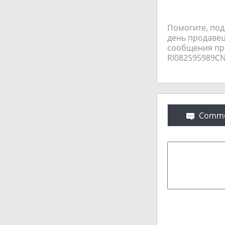
Помогите, подс
день продавец
сообщения про
RI082595989CN 
Comme