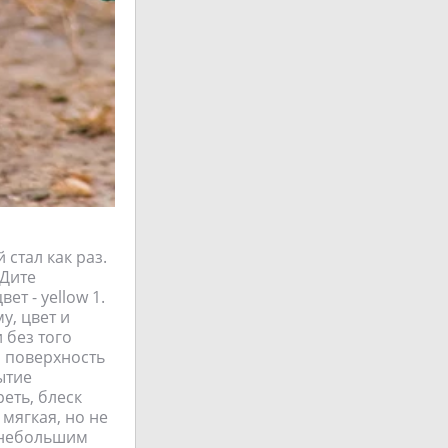
 стал как раз.
 Дите
ет - yellow 1.
у, цвет и
 без того
, поверхность
ытие
еть, блеск
 мягкая, но не
с небольшим