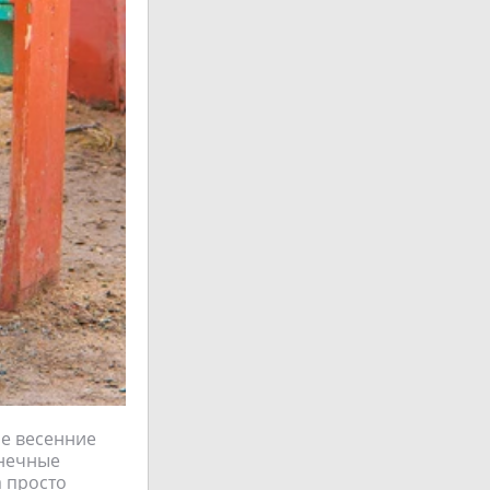
ые весенние
лнечные
а просто