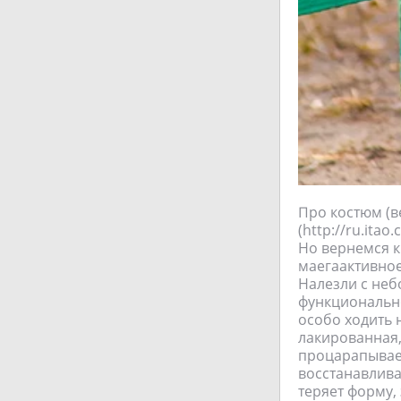
Про костюм (в
(http://ru.ita
Но вернемся к
маегаактивное 
Налезли с неб
функционально
особо ходить 
лакированная,
процарапывает
восстанавливае
теряет форму,