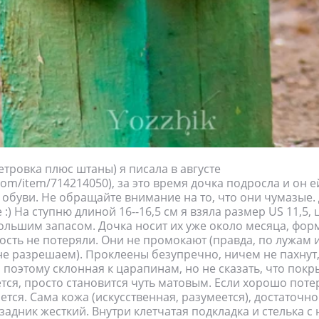
етровка плюс штаны) я писала в августе
o.com/item/714214050), за это время дочка подросла и он ей
 обуви. Не обращайте внимание на то, что они чумазые.
:) На ступню длиной 16--16,5 см я взяла размер US 11,5, цв
ольшим запасом. Дочка носит их уже около месяца, форм
сть не потеряли. Они не промокают (правда, по лужам и
не разрешаем). Проклеены безупречно, ничем не пахнут
 поэтому склонная к царапинам, но не сказать, что покр
ся, просто становится чуть матовым. Если хорошо потер
тся. Сама кожа (искусственная, разумеется), достаточно
 задник жесткий. Внутри клетчатая подкладка и стелька 