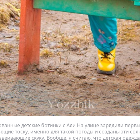
ванные детские ботинки с Али На улице зарядили перв
ющие тоску, именно для такой погоды и созданы эти со
звеивающие скуку. Вообще, я считаю, что детская одежд