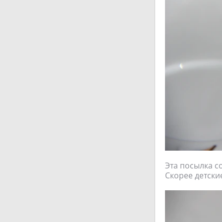
Эта посылка с
Скорее детски