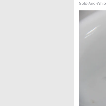
Gold-And-White