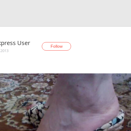
xpress User
Follow
 2013