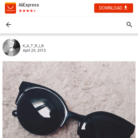
AliExpress
DOWNLOAD
K_A_T_R_I_N
April 29, 2015