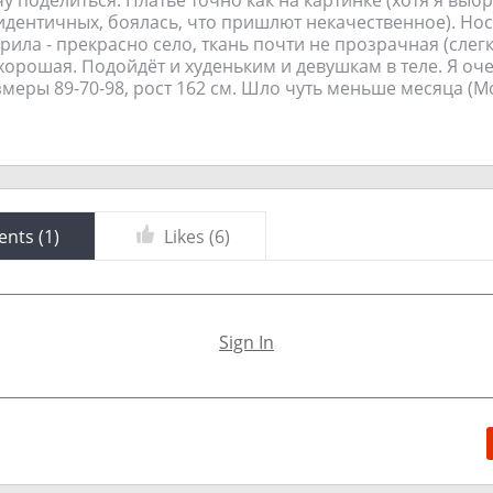
идентичных, боялась, что пришлют некачественное). Нос
ила - прекрасно село, ткань почти не прозрачная (слегк
 хорошая. Подойдёт и худеньким и девушкам в теле. Я оче
змеры 89-70-98, рост 162 см. Шло чуть меньше месяца (М
nts (
1
)
Likes (
6
)
Sign In