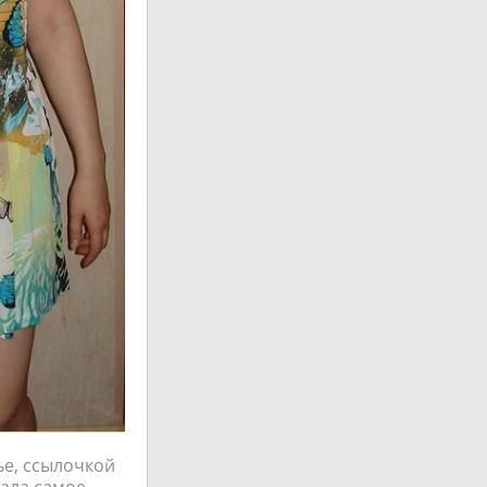
ье, ссылочкой
рала самое