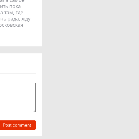
ить пока
а там, где
нь рада, жду
осковская
Post comment