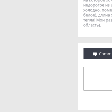
недорогое из 
холодно, помер
белое), длина
тепла! Мои ра
область).
Comme