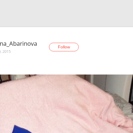
ona_Abarinova
Follow
, 2015