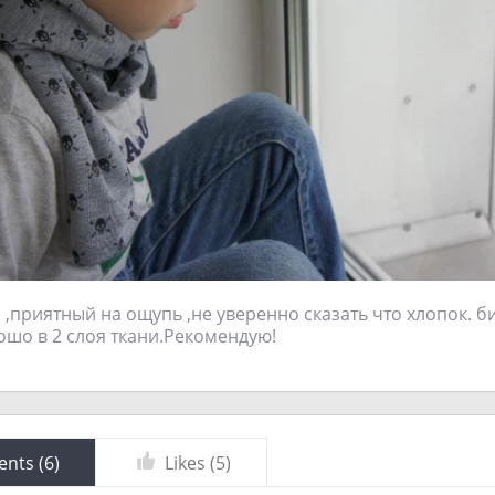
,приятный на ощупь ,не уверенно сказать что хлопок. б
ошо в 2 слоя ткани.Рекомендую!
nts (
6
)
Likes (
5
)