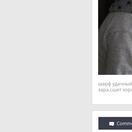
шарф удачный 
зара.сшит хор
Comme