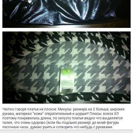
Честно говоря платье не плохое. Минусы: размера на 2 больше, широкие
рукава, материал "кожи" отвратительный и шуршит! Плюсы: взяла ХЛ
поэтому понравилась длина, по силуэту платья видно что выделяется
талия, что очень здорово (если бы подошел размер) дл моей фигуры
песочные часы. думаю ушить и сотворить что нибудь с рукавами.