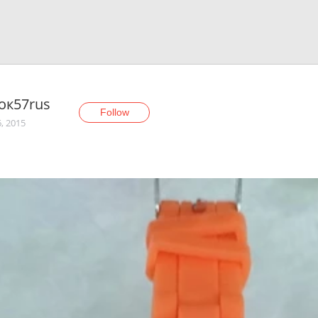
ок57rus
Follow
, 2015