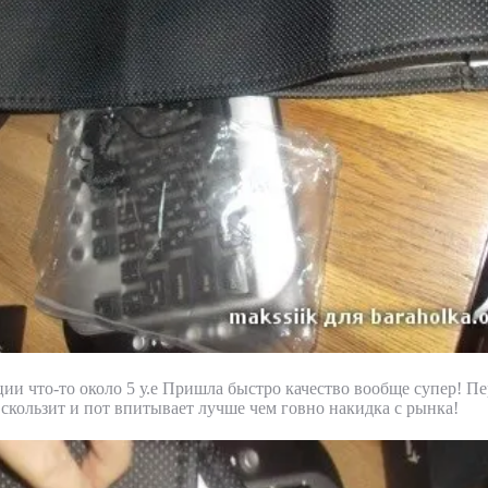
ции что-то около 5 у.е Пришла быстро качество вообще супер! Пе
скользит и пот впитывает лучше чем говно накидка с рынка!