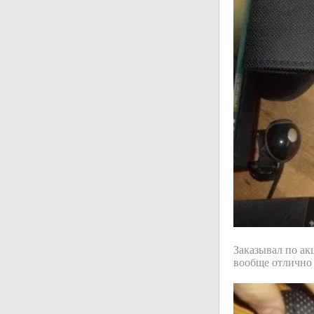
Заказывал по ак
вообще отлично 