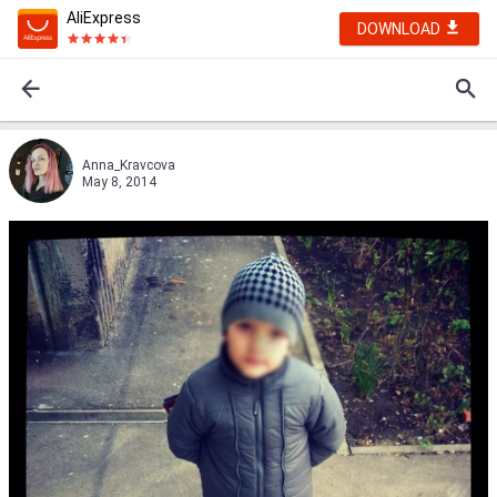
AliExpress
DOWNLOAD
Anna_Kravcova
May 8, 2014