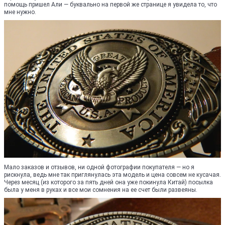
помощь пришел Али — буквально на первой же странице я увидела то, что
мне нужно.
Мало заказов и отзывов, ни одной фотографии покупателя — но я
рискнула, ведь мне так приглянулась эта модель и цена совсем не кусачая.
Через месяц (из которого за пять дней она уже покинула Китай) посылка
была у меня в руках и все мои сомнения на ее счет были развеяны.