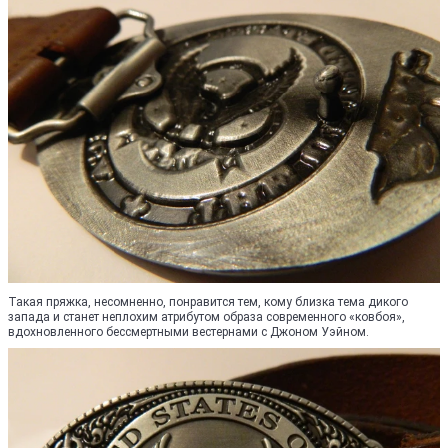
Такая пряжка, несомненно, понравится тем, кому близка тема дикого
запада и станет неплохим атрибутом образа современного «ковбоя»,
вдохновленного бессмертными вестернами с Джоном Уэйном.