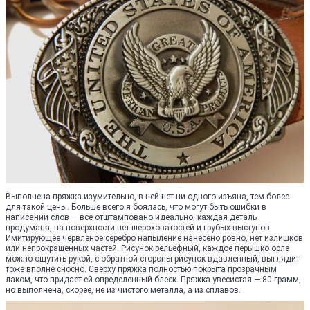
Выполнена пряжка изумительно, в ней нет ни одного изъяна, тем более
для такой цены. Больше всего я боялась, что могут быть ошибки в
написании слов — все отштамповано идеально, каждая деталь
продумана, на поверхности нет шероховатостей и грубых выступов.
Имитирующее червленое серебро напыление нанесено ровно, нет излишков
или непрокрашенных частей. Рисунок рельефный, каждое перышко орла
можно ощутить рукой, с обратной стороны рисунок вдавленный, выглядит
тоже вполне сносно. Сверху пряжка полностью покрыта прозрачным
лаком, что придает ей определенный блеск. Пряжка увесистая — 80 грамм,
но выполнена, скорее, не из чистого металла, а из сплавов.