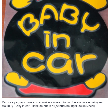
Расскажу в двух словах о новой посылке с Алли. Заказали наклейку на
машину "Baby in car". Пришла она в виде письма, пришло за месяц.