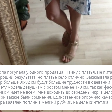
топа покупала у одного продавца. Начну с платья. Не пит
роший результата, но платье село отлично. Заказывала ра
 больше 90-92 см будут большие трудности в одевании)
 эту модель девушкам с ростом менее 170 см, так как фас
зом идет не всем. Мне доходить до середены икр, в цел
при заказе были сомнения. Единственное огорчило качес
ра заявлен поплин в мелкий рубчик, на деле синтетика.