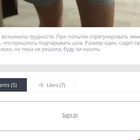
м возникили трудности. При попытке отрегулировать лямк
к, что пришлось подпарывать шов. Размер один, сидит с
лохо, но пока не решила, буду ли носить.
nts (
5
)
Likes (
7
)
Sign In