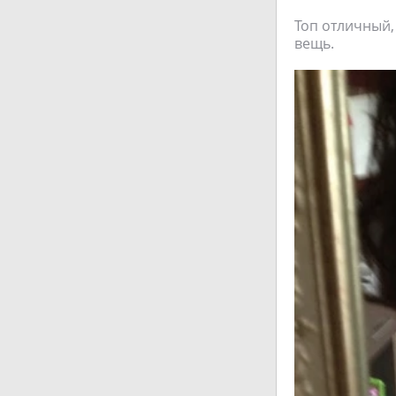
Топ отличный,
вещь.