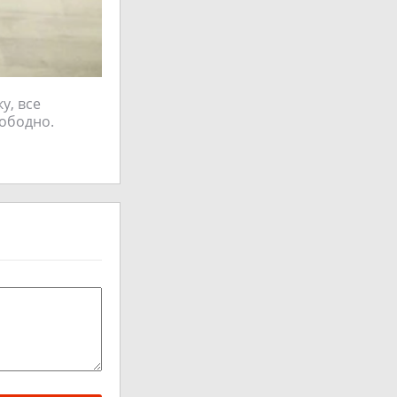
у, все
вободно.