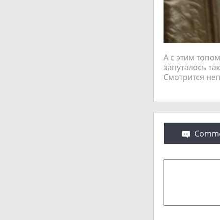
А с этим топо
запуталось та
Смотрится неп
Comme