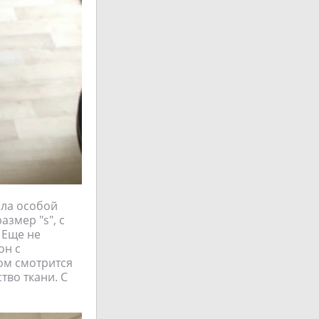
ала особой
змер "s", с
 Еще не
он с
ом смотрится
тво ткани. С