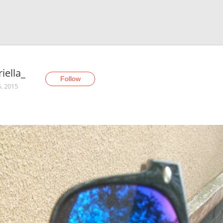
iella_
Follow
5, 2015