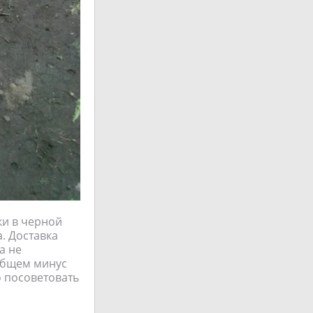
ки в черной
. Доставка
а не
ообщем минус
о посоветовать