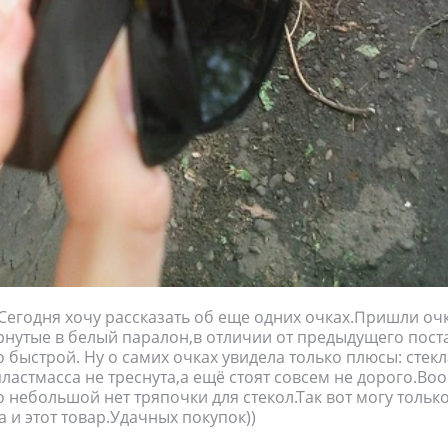
 Сегодня хочу рассказать об еще одних очках.Пришли оч
рнутые в белый паралон,в отличии от предыдущего поста
 быстрой. Ну о самих очках увидела только плюсы: стекл
ластмасса не треснута,а ещё стоят совсем не дорого.В
о небольшой нет тряпочки для стекол.Так вот могу тольк
а и этот товар.Удачных покупок))