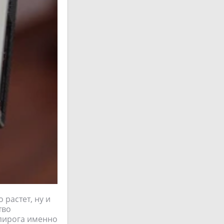
 растет, ну и
тво
 пирога именно