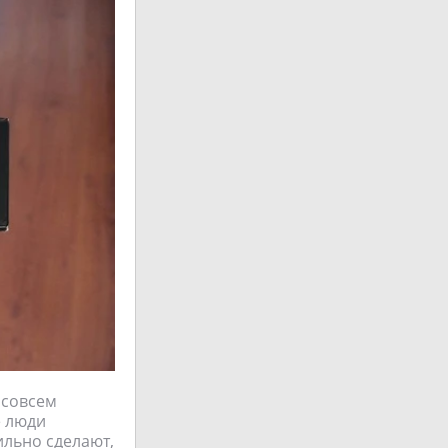
…совсем
е люди
ильно сделают,