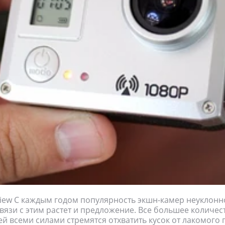
view С каждым годом популярность экшн-камер неуклонно
связи с этим растет и предложение. Все большее количес
й всеми силами стремятся отхватить кусок от лакомого