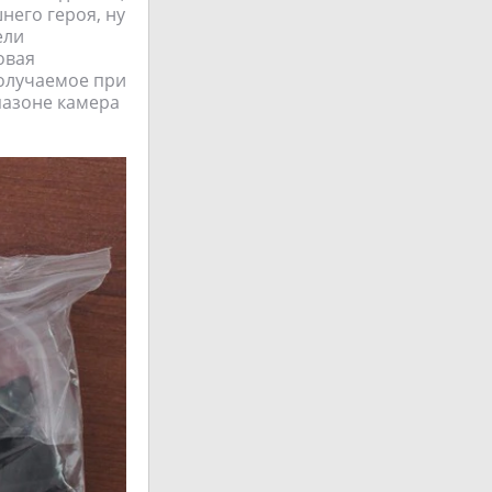
него героя, ну
ели
овая
получаемое при
пазоне камера