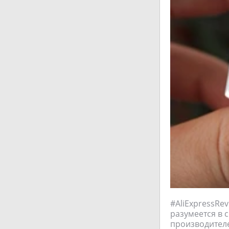
#AliExpressRe
разумеется в 
производителе