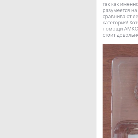
так как именн
разумеется на
сравнивают ее 
категория! Хо
помощи AMKOV
стоит довольн