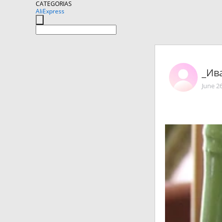
CATEGORIAS
AliExpress
_Ив
June 2