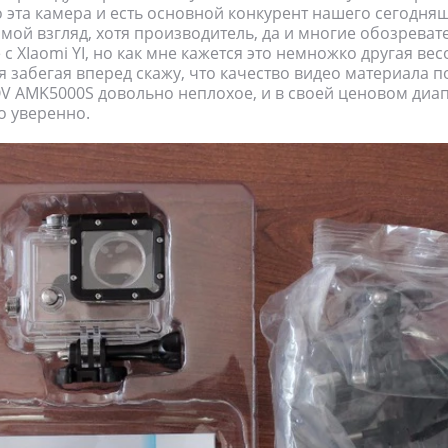
о эта камера и есть основной конкурент нашего сегодняш
 мой взгляд, хотя производитель, да и многие обозреват
с XIaomi YI, но как мне кажется это немножко другая вес
тя забегая вперед скажу, что качество видео материала 
 AMK5000S довольно неплохое, и в своей ценовом диа
о уверенно.