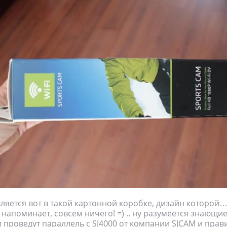
ляется вот в такой картонной коробке, дизайн которой
 напоминает, совсем ничего! =) .. ну разумеется знающи
 проведут параллель с SJ4000 от компании SJCAM и прав