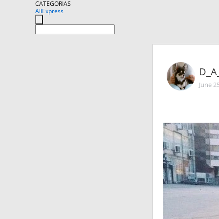
CATEGORIAS
AliExpress
D_A
June 2