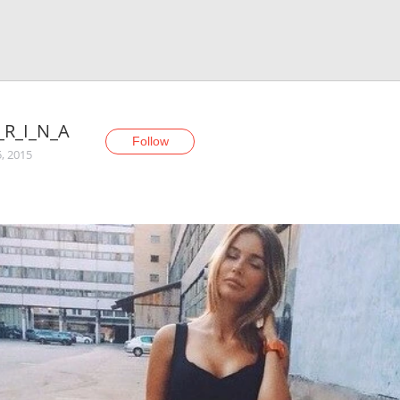
_R_I_N_A
Follow
5, 2015