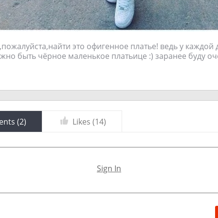
,пожалуйста,найти это офигенное платье! ведь у каждой 
жно быть чёрное маленькое платьице :) заранее буду о
nts (
2
)
Likes (
14
)
Sign In