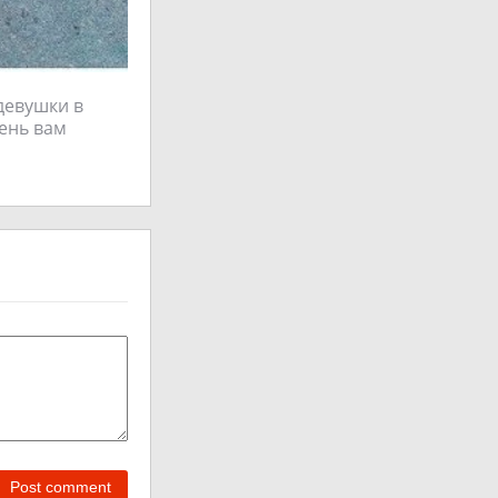
девушки в
чень вам
Post comment