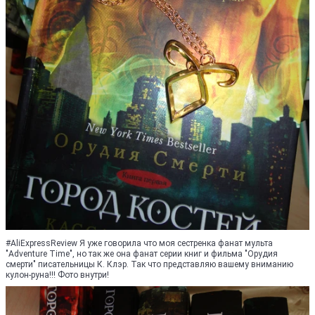
#AliExpressReview Я уже говорила что моя сестренка фанат мульта
"Adventure Time", но так же она фанат серии книг и фильма "Орудия
смерти" писательницы К. Клэр. Так что представляю вашему вниманию
кулон-руна!!! Фото внутри!