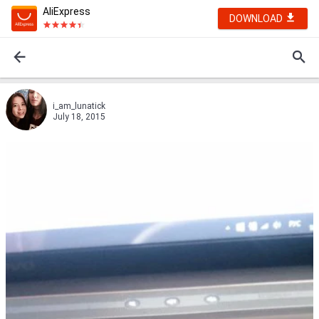
AliExpress
DOWNLOAD
i_am_lunatick
July 18, 2015