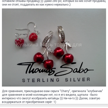
оставили отзывы продавцу ))) Даже 280 рЭ, которые за них хочет продавец
они не стоят, подделать их как нужно нереально ;)
Для сравнения, прикладываю вам серьги "Cherry", оригинала "клубничек"
для сравнения в моей коллекции нет, но я его видела, щупала - было
интересно что смогут изобразить китайцы ))) Ни-че-го ))) Далее, советую
воздержаться от приобретения серёг: 1)