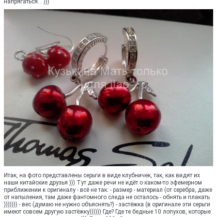
напрягаться... )))
Итак, на фото представлены серьги в виде клубничек, так, как видят их
наши китайские друзья ))) Тут даже речи не идёт о каком-то эфемерном
приближении к оригиналу - всё не так: - размер - материал (от серебра, даже
от напыления, там даже фантомного следа не осталось - обнять и плакать
))))))) - вес (думаю не нужно объяснять?) - застёжка (в оригинале эти серьги
имеют совсем другую застёжку)))))) Где? Где те бедные 10 лопухов, которые