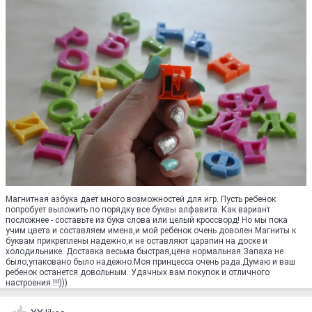
Магнитная азбука дает много возможностей для игр. Пусть ребенок
попробует выложить по порядку все буквы алфавита. Как вариант
посложнее - составьте из букв слова или целый кроссворд! Но мы пока
учим цвета и составляем имена,и мой ребенок очень доволен.Магниты к
буквам прикреплены надежно,и не оставляют царапин на доске и
холодильнике. Доставка весьма быстрая,цена нормальная.Запаха не
было,упаковано было надежно.Моя принцесса очень рада.Думаю и ваш
ребенок останется довольным. Удачных вам покупок и отличного
настроения.!!!)))