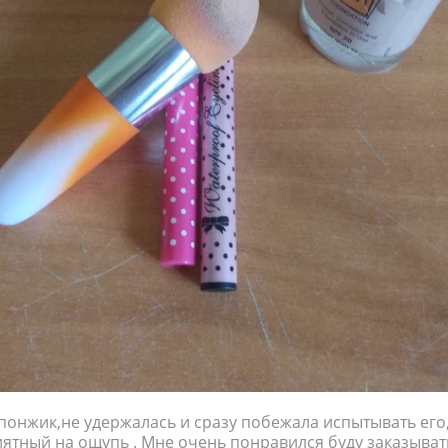
онжик,не удержалась и сразу побежала испытывать его
ятный на ощупь . Мне очень понравился буду заказыват