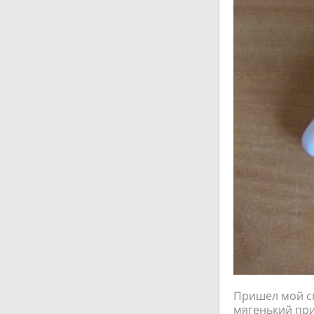
Пришел мой сп
мягенький при