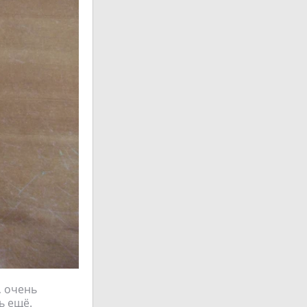
, очень
ь ещё.