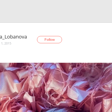
na_Lobanova
Follow
 1, 2015